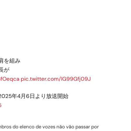
肩を組み
長が
B8fOeqca
pic.twitter.com/IG99Gfj09J
2025年4月6日より放送開始
5
mbros do elenco de vozes não vão passar por