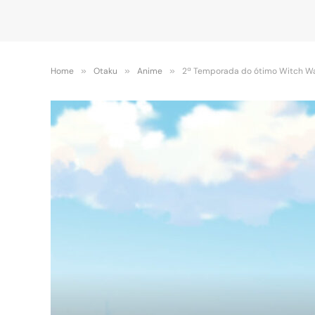
Home
»
Otaku
»
Anime
»
2ª Temporada do ótimo Witch W