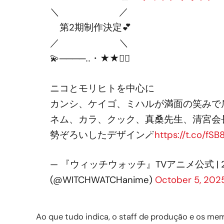
＼ ／
第2期制作決定💕
／ ＼
💫────‥・★★🧙‍♀️
ニコとモリヒトを中心に
カンシ、ケイゴ、ミハルが満面の笑みで
ネム、カラ、クック、真桑先生、清宮会
勢ぞろいしたデザイン🪄
https://t.co/fS
— 『ウィッチウォッチ』TVアニメ公式 | 
(@WITCHWATCHanime)
October 5, 202
Ao que tudo indica, o staff de produção e os me