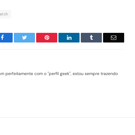
atch
Facebook
Twitter
Pinterest
LinkedIn
Tumblr
Email
 perfeitamente com o "perfil geek", estou sempre trazendo