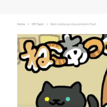
Home
»
Off Topic
»
Bem vindos ao meu primeiro Post!