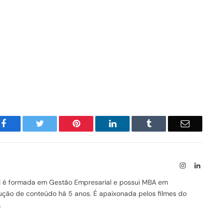
Facebook
Twitter
Pinterest
LinkedIn
Tumblr
Email
Instagram
Linked
ssi é formada em Gestão Empresarial e possui MBA em
odução de conteúdo há 5 anos. É apaixonada pelos filmes do
.