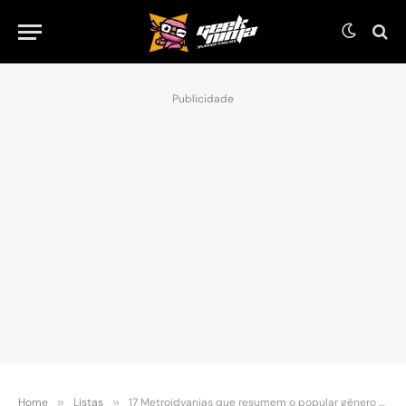
Publicidade
Home
»
Listas
»
17 Metroidvanias que resumem o popular gênero de jogos eletrônicos