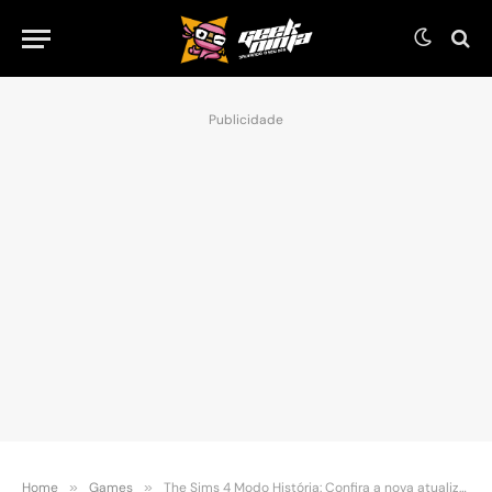
Publicidade
Home
»
Games
»
The Sims 4 Modo História: Confira a nova atualização!