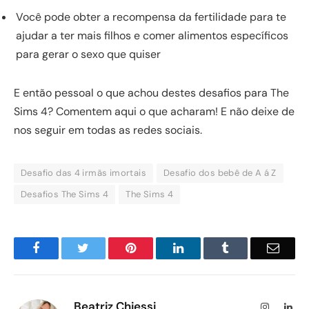
Você pode obter a recompensa da fertilidade para te
ajudar a ter mais filhos e comer alimentos específicos
para gerar o sexo que quiser
E então pessoal o que achou destes desafios para The
Sims 4? Comentem aqui o que acharam! E não deixe de
nos seguir em todas as redes sociais.
Desafio das 4 irmãs imortais
Desafio dos bebê de A á Z
Desafios The Sims 4
The Sims 4
Facebook
Twitter
Pinterest
LinkedIn
Tumblr
Email
Beatriz Chiessi
Instagram
Lin