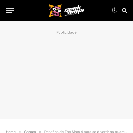
Publicidade
Home
»
Games
»
Desafios de The Sims 4 para se divertir na quarentena!