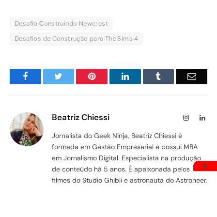
Desafio Construindo Newcrest
Desafios de Construção para The Sims 4
Facebook
Twitter
Pinterest
LinkedIn
Tumblr
Email
Beatriz Chiessi
Instagram
Lin
Jornalista do Geek Ninja, Beatriz Chiessi é
formada em Gestão Empresarial e possui MBA
em Jornalismo Digital. Especialista na produção
X
de conteúdo há 5 anos. É apaixonada pelos
filmes do Studio Ghibli e astronauta do Astroneer.