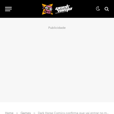
Publicidade
Home
»
Games
»
Dark Horse Comics confirma que vai entrar no mundo dos games