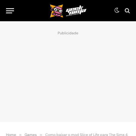
Publicidade
Home
»
Games
»
Como baixar o mod Slice of Life para The Sims 4