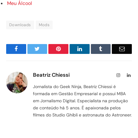
Meu Álcool
Downloads
Mods
Facebook
Twitter
Pinterest
LinkedIn
Tumblr
Email
Beatriz Chiessi
Instagram
Lin
Jornalista do Geek Ninja, Beatriz Chiessi é
formada em Gestão Empresarial e possui MBA
em Jornalismo Digital. Especialista na produção
de conteúdo há 5 anos. É apaixonada pelos
filmes do Studio Ghibli e astronauta do Astroneer.