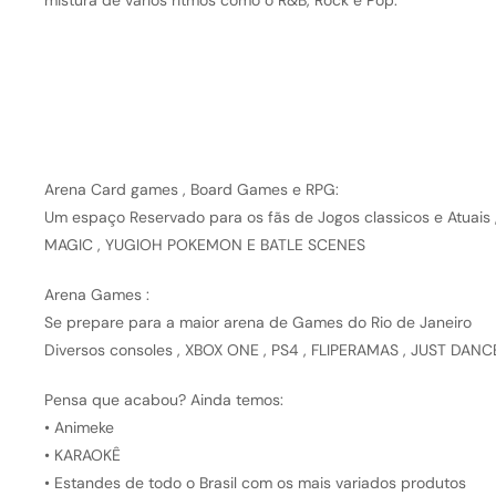
mistura de vários ritmos como o R&B, Rock e Pop.
Arena Card games , Board Games e RPG:
Um espaço Reservado para os fãs de Jogos classicos e Atuais 
MAGIC , YUGIOH POKEMON E BATLE SCENES
Arena Games :
Se prepare para a maior arena de Games do Rio de Janeiro
Diversos consoles , XBOX ONE , PS4 , FLIPERAMAS , JUST DANC
Pensa que acabou? Ainda temos:
• Animeke
• KARAOKÊ
• Estandes de todo o Brasil com os mais variados produtos