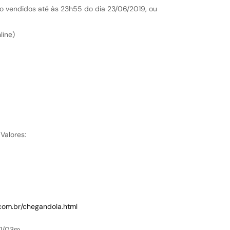
vendidos até às 23h55 do dia 23/06/2019, ou
ine)
Valores:
com.br/chegandola.html
41/03m