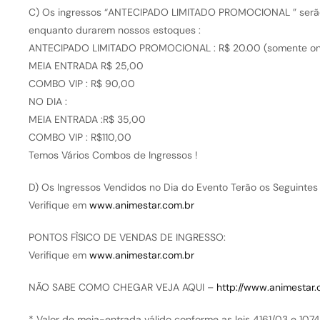
C) Os ingressos “ANTECIPADO LIMITADO PROMOCIONAL ” serão 
enquanto durarem nossos estoques :
ANTECIPADO LIMITADO PROMOCIONAL : R$ 20.00 (somente onl
MEIA ENTRADA R$ 25,00
COMBO VIP : R$ 90,00
NO DIA :
MEIA ENTRADA :R$ 35,00
COMBO VIP : R$110,00
Temos Vários Combos de Ingressos !
D) Os Ingressos Vendidos no Dia do Evento Terão os Seguintes 
Verifique em
www.animestar.com.br
PONTOS FÌSICO DE VENDAS DE INGRESSO:
Verifique em
www.animestar.com.br
NÃO SABE COMO CHEGAR VEJA AQUI –
http://www.animestar.
* Valor de meia-entrada válido conforme as leis 4161/03 e 107