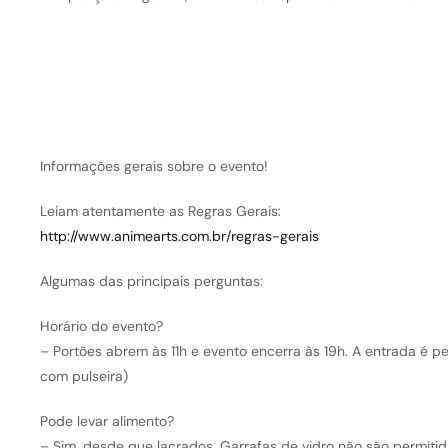
Informações gerais sobre o evento!
Leiam atentamente as Regras Gerais:
http://www.animearts.com.br/regras-gerais
Algumas das principais perguntas:
Horário do evento?
– Portões abrem às 11h e evento encerra às 19h. A entrada é p
com pulseira)
Pode levar alimento?
– Sim, desde que lacrados. Garrafas de vidro não são permitid