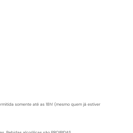
ermitida somente até as 18h! (mesmo quem já estiver
as. Bebidas alcoólicas são PROIBIDAS.