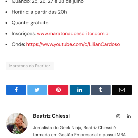
Quando: 25, 26, 27 e 28 de julho
Horário: a partir das 20h
Quanto: gratuito
Inscrições:
www.maratonadoescritor.com.br
Onde:
https://www.youtube.com/c/
LilianCardoso
Maratona do Escritor
Facebook
Twitter
Pinterest
LinkedIn
Tumblr
Email
Beatriz Chiessi
Instagram
Lin
Jornalista do Geek Ninja, Beatriz Chiessi é
formada em Gestão Empresarial e possui MBA