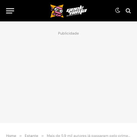
Publicidade
Home
»
Estante
»
Mais de 5,9 mil autores já passaram pelo primeiro dia da 4ª edição da Maratona do Escritor