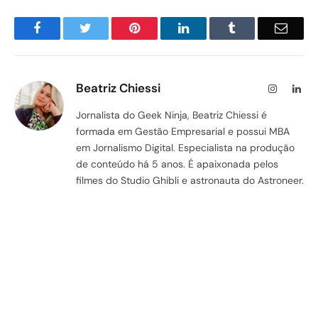
Facebook
Twitter
Pinterest
LinkedIn
Tumblr
Email
Beatriz Chiessi
Instagram
Lin
Jornalista do Geek Ninja, Beatriz Chiessi é
formada em Gestão Empresarial e possui MBA
em Jornalismo Digital. Especialista na produção
de conteúdo há 5 anos. É apaixonada pelos
filmes do Studio Ghibli e astronauta do Astroneer.