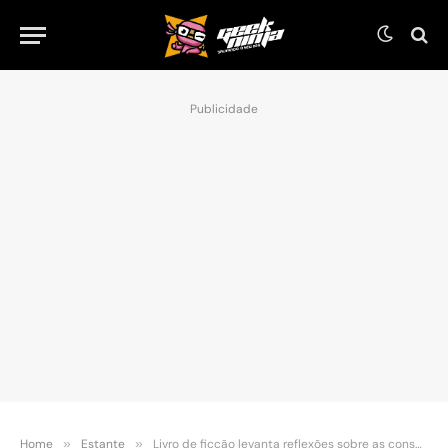
Publicidade
Home
»
Estante
»
Livro de ficção levanta reflexões sobre as consequências de desistir de si mesmo