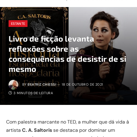
ESTANTE
Livro de ficção levanta
reflexões sobre as
consequências de desistir de si
mesmo
BY
BEATRIZ CHIESSI
18 DE OUTUBRO DE 2021
3 MINUTOS DE LEITURA
Com palestra marcante no TED, a mulher que dá vida à
artista
C. A. Saltoris
se destaca por dominar um