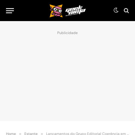
Publicidade
Home
»
Estante
»
Lançamentos do Grupo Editorial Coerência em maio de 2021