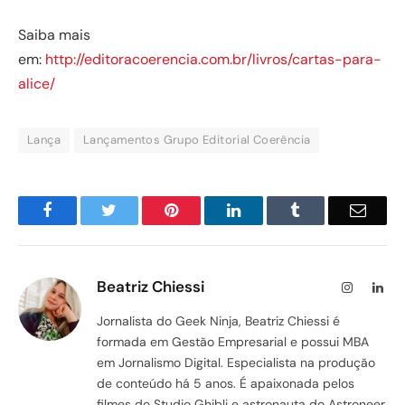
Saiba mais
em:
http://editoracoerencia.com.br/livros/cartas-para-
alice/
Lança
Lançamentos Grupo Editorial Coerência
Facebook
Twitter
Pinterest
LinkedIn
Tumblr
Email
Beatriz Chiessi
Instagram
Lin
Jornalista do Geek Ninja, Beatriz Chiessi é
formada em Gestão Empresarial e possui MBA
em Jornalismo Digital. Especialista na produção
de conteúdo há 5 anos. É apaixonada pelos
filmes do Studio Ghibli e astronauta do Astroneer.