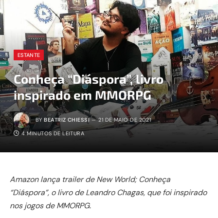
ESTANTE
Conheça “Diáspora”, livro
inspirado em MMORPG
BY
BEATRIZ CHIESSI
21 DE MAIO DE 2021
4 MINUTOS DE LEITURA
Amazon lança trailer de New World; Conheça
“Diáspora”, o livro de Leandro Chagas, que foi inspirado
nos jogos de MMORPG
.