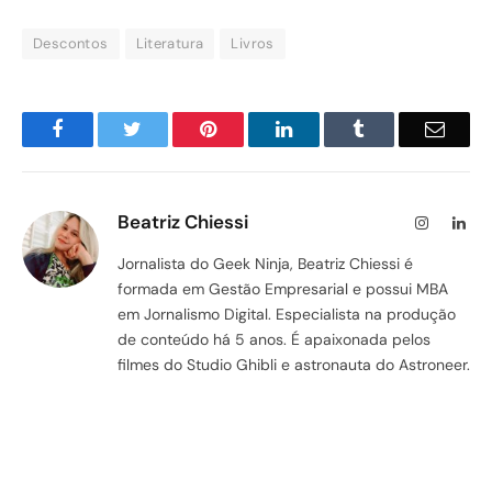
Descontos
Literatura
Livros
Facebook
Twitter
Pinterest
LinkedIn
Tumblr
Email
Beatriz Chiessi
Instagram
Lin
Jornalista do Geek Ninja, Beatriz Chiessi é
formada em Gestão Empresarial e possui MBA
em Jornalismo Digital. Especialista na produção
de conteúdo há 5 anos. É apaixonada pelos
filmes do Studio Ghibli e astronauta do Astroneer.