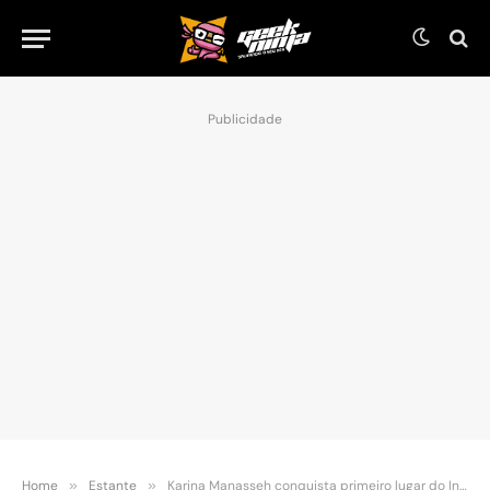
Publicidade
Home
»
Estante
»
Karina Manasseh conquista primeiro lugar do International Latino Book Awards 2020