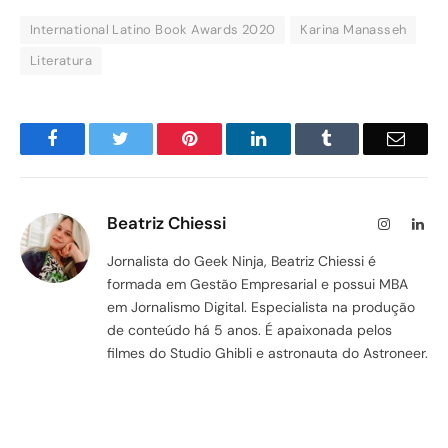
International Latino Book Awards 2020
Karina Manasseh
Literatura
Facebook
Twitter
Pinterest
LinkedIn
Tumblr
Email
Beatriz Chiessi
Instagram
Lin
Jornalista do Geek Ninja, Beatriz Chiessi é
formada em Gestão Empresarial e possui MBA
em Jornalismo Digital. Especialista na produção
de conteúdo há 5 anos. É apaixonada pelos
filmes do Studio Ghibli e astronauta do Astroneer.