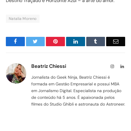
Destino Traçado e Horizonte Azul – a arte do amor.
Natalia Moreno
Facebook
Twitter
Pinterest
LinkedIn
Tumblr
Email
Beatriz Chiessi
Instagram
Lin
Jornalista do Geek Ninja, Beatriz Chiessi é
formada em Gestão Empresarial e possui MBA
em Jornalismo Digital. Especialista na produção
de conteúdo há 5 anos. É apaixonada pelos
filmes do Studio Ghibli e astronauta do Astroneer.