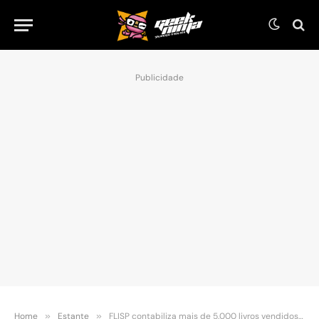
Publicidade
Home
»
Estante
»
FLISP contabiliza mais de 5.000 livros vendidos em evento presencial