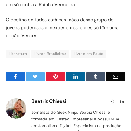
um só contra a Rainha Vermelha.
O destino de todos está nas mãos desse grupo de
jovens poderosos e inexperientes, e eles só têm uma
opção: Vencer.
Literatura
Livros Brasileiros
Livros em Pauta
Facebook
Twitter
Pinterest
LinkedIn
Tumblr
Email
Beatriz Chiessi
Instagram
Lin
Jornalista do Geek Ninja, Beatriz Chiessi é
formada em Gestão Empresarial e possui MBA
em Jornalismo Digital. Especialista na produção