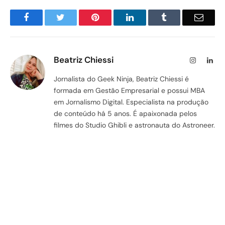
Facebook
Twitter
Pinterest
LinkedIn
Tumblr
Email
Beatriz Chiessi
Instagram
Lin
Jornalista do Geek Ninja, Beatriz Chiessi é
formada em Gestão Empresarial e possui MBA
em Jornalismo Digital. Especialista na produção
de conteúdo há 5 anos. É apaixonada pelos
filmes do Studio Ghibli e astronauta do Astroneer.