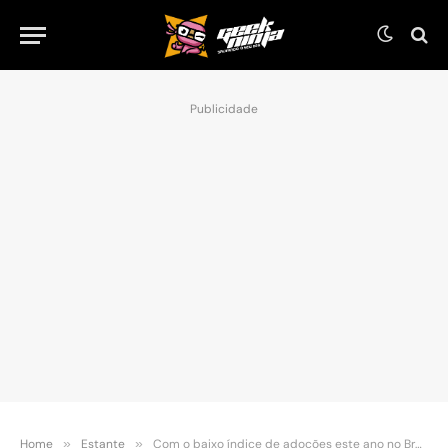
Publicidade
Home
»
Estante
»
Com o baixo índice de adoções este ano no Brasil, livros se destacam ao abordar o assunto