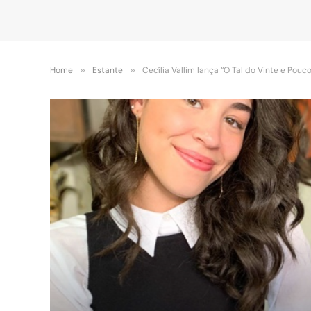
Home
»
Estante
»
Cecília Vallim lança “O Tal do Vinte e Pouco