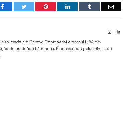
Facebook
Twitter
Pinterest
LinkedIn
Tumblr
Email
Instagram
Linked
ssi é formada em Gestão Empresarial e possui MBA em
odução de conteúdo há 5 anos. É apaixonada pelos filmes do
.