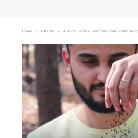
Home
»
Estante
»
Autores usam quarentena para adentrar no