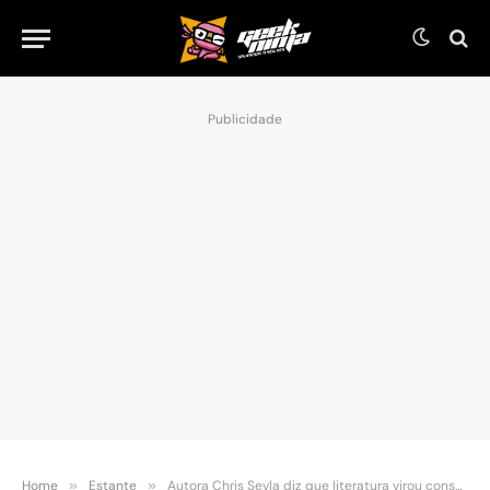
Publicidade
Home
»
Estante
»
Autora Chris Sevla diz que literatura virou consolo durante pandemia