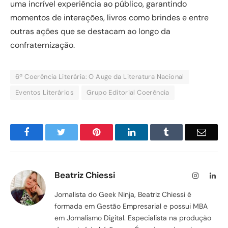
uma incrível experiência ao público, garantindo
momentos de interações, livros como brindes e entre
outras ações que se destacam ao longo da
confraternização.
6ª Coerência Literária: O Auge da Literatura Nacional
Eventos Literários
Grupo Editorial Coerência
Facebook
Twitter
Pinterest
LinkedIn
Tumblr
Email
Beatriz Chiessi
Instagram
Lin
Jornalista do Geek Ninja, Beatriz Chiessi é
formada em Gestão Empresarial e possui MBA
em Jornalismo Digital. Especialista na produção