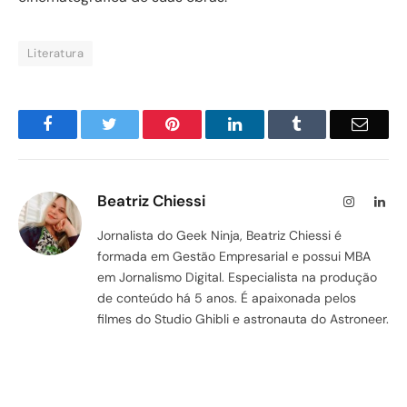
Literatura
Facebook
Twitter
Pinterest
LinkedIn
Tumblr
Email
Beatriz Chiessi
Instagram
Lin
Jornalista do Geek Ninja, Beatriz Chiessi é
formada em Gestão Empresarial e possui MBA
em Jornalismo Digital. Especialista na produção
de conteúdo há 5 anos. É apaixonada pelos
filmes do Studio Ghibli e astronauta do Astroneer.