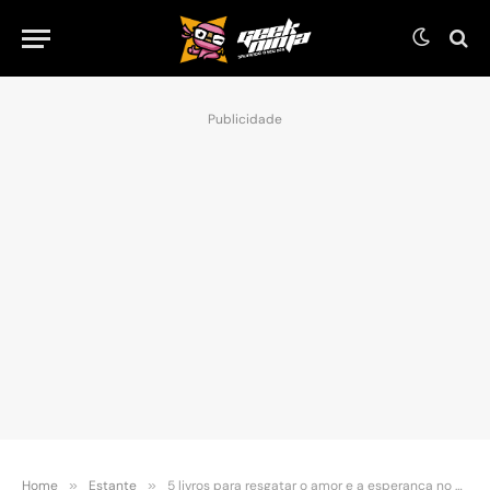
Publicidade
Home
»
Estante
»
5 livros para resgatar o amor e a esperança no Natal de 2020