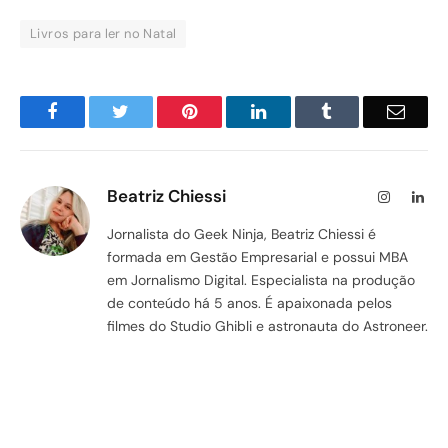
Livros para ler no Natal
Facebook
Twitter
Pinterest
LinkedIn
Tumblr
Email
Beatriz Chiessi
Instagram
Lin
Jornalista do Geek Ninja, Beatriz Chiessi é
formada em Gestão Empresarial e possui MBA
em Jornalismo Digital. Especialista na produção
de conteúdo há 5 anos. É apaixonada pelos
filmes do Studio Ghibli e astronauta do Astroneer.