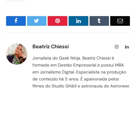
Facebook
Twitter
Pinterest
LinkedIn
Tumblr
Email
Beatriz Chiessi
Instagram
Lin
Jornalista do Geek Ninja, Beatriz Chiessi é
formada em Gestão Empresarial e possui MBA
em Jornalismo Digital. Especialista na produção
de conteúdo há 5 anos. É apaixonada pelos
filmes do Studio Ghibli e astronauta do Astroneer.