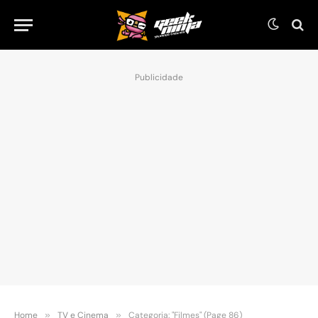
Publicidade
Home
»
TV e Cinema
»
Categoria: "Filmes" (Page 86)