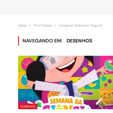
Home
»
TV e Cinema
»
Categoria: "Desenhos" (Page 3)
NAVEGANDO EM:
DESENHOS
DESENHOS