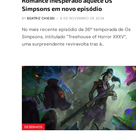
Romance inesperado aquece Os
Simpsons em novo episódio
BY
BEATRIZ CHIESSI
6 DE NOVEMBRO DE 2024
No mais recente episódio da 36ª temporada de Os
Simpsons, intitulado “Treehouse of Horror XXXV”,
uma surpreendente reviravolta traz à…
DESENHOS