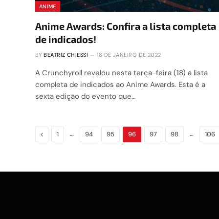
ANIME
Anime Awards: Confira a lista completa
de indicados!
BY
BEATRIZ CHIESSI
18 DE JANEIRO DE 2022
A Crunchyroll revelou nesta terça-feira (18) a lista
completa de indicados ao Anime Awards. Esta é a
sexta edição do evento que…
Previous
…
…
1
94
95
96
97
98
106