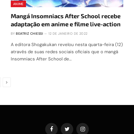
ANIME
Mangá Insomniacs After School recebe
adaptação em anime e filme live-action
BY
BEATRIZ CHIESSI
12 DE JANEIRO DE 2022
A editora Shogakukan revelou nesta quarta-feira (12)
através de suas redes sociais oficiais que o mangá
Insomniacs After School de…
Next
Facebook
Twitter
Instagram