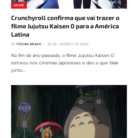
ANIME
Crunchyroll confirma que vai trazer o
filme Jujutsu Kaisen 0 para a América
Latina
BY
YOHAN BRAVO
26 DE JANEIRO DE 2022
No fim do ano passado, o filme Jujutsu Kaisen 0
estreou nos cinemas japoneses e deu o que falar
junto…