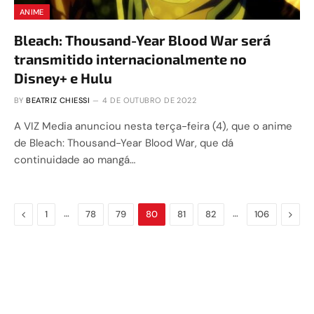
ANIME
Bleach: Thousand-Year Blood War será
transmitido internacionalmente no
Disney+ e Hulu
BY
BEATRIZ CHIESSI
4 DE OUTUBRO DE 2022
A VIZ Media anunciou nesta terça-feira (4), que o anime
de Bleach: Thousand-Year Blood War, que dá
continuidade ao mangá…
Previous
…
…
Next
1
78
79
80
81
82
106