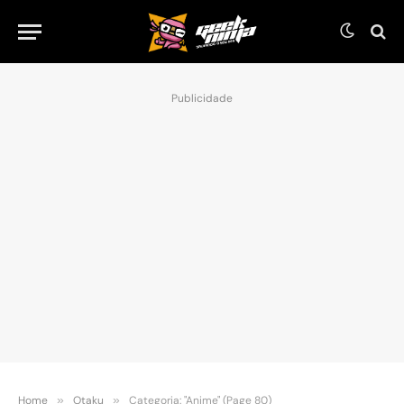
Publicidade
Home
»
Otaku
»
Categoria: "Anime" (Page 80)