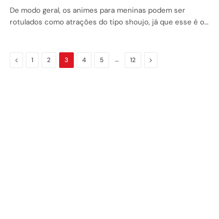
De modo geral, os animes para meninas podem ser
rotulados como atrações do tipo shoujo, já que esse é o…
Previous
…
Next
1
2
3
4
5
12