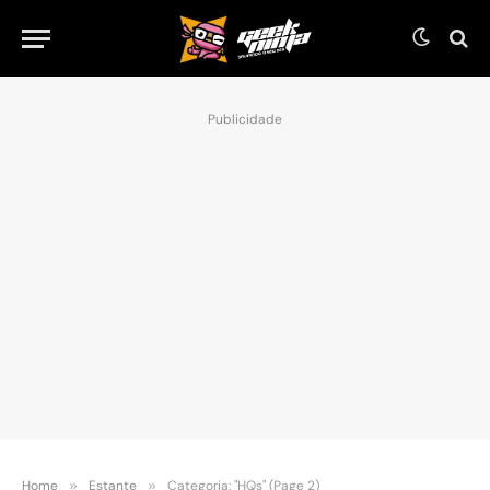
Publicidade
Home
»
Estante
»
Categoria: "HQs" (Page 2)