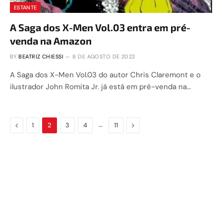
ESTANTE
A Saga dos X-Men Vol.03 entra em pré-
venda na Amazon
BY
BEATRIZ CHIESSI
8 DE AGOSTO DE 2022
A Saga dos X-Men Vol.03 do autor Chris Claremont e o
ilustrador John Romita Jr. já está em pré-venda na…
Previous
…
Next
1
2
3
4
11